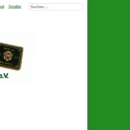
set
Smaller